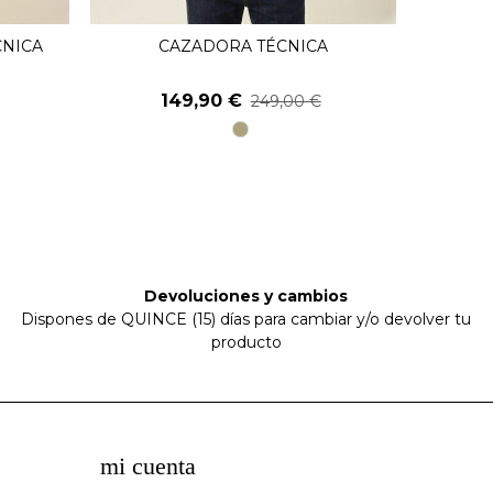
CNICA
CAZADORA TÉCNICA
CAMI
Ver Más
149,90 €
249,00 €
11
piedra
Devoluciones y cambios
Dispones de QUINCE (15) días para cambiar y/o devolver tu
producto
mi cuenta