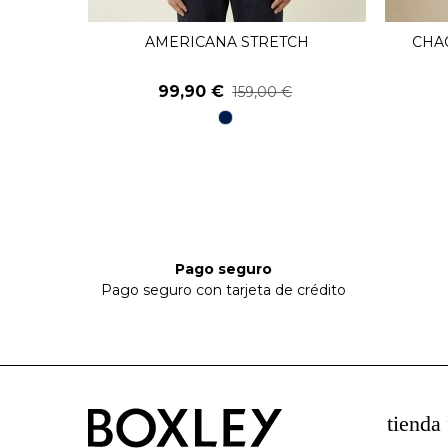
IGERA
AMERICANA STRETCH
CHA
Ver Más
99,90 €
159,00 €
98
Marino
Pago seguro
Pago seguro con tarjeta de crédito
tienda 