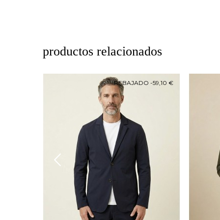
productos relacionados
O
-69,10 €
REBAJADO
-59,10 €