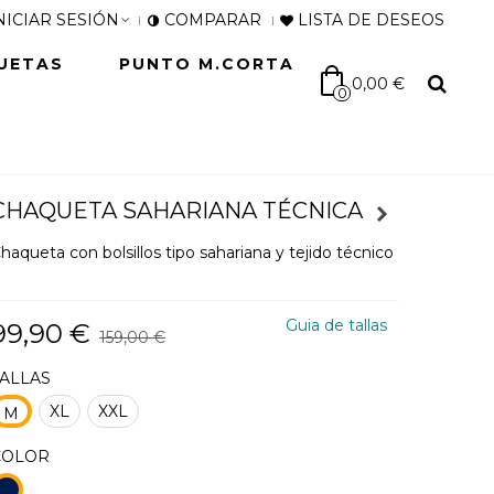
NICIAR SESIÓN
COMPARAR
LISTA DE DESEOS
UETAS
PUNTO M.CORTA
0,00 €
0
CHAQUETA SAHARIANA TÉCNICA
haqueta con bolsillos tipo sahariana y tejido técnico
Guia de tallas
99,90 €
159,00 €
TALLAS
XL
XXL
M
COLOR
98