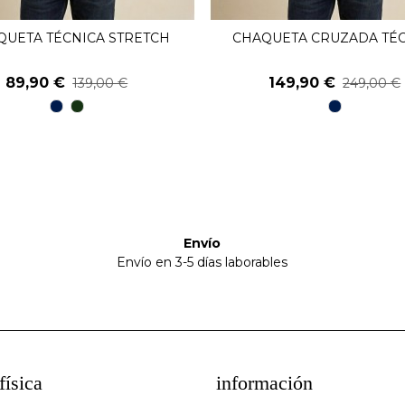
QUETA TÉCNICA STRETCH
CHAQUETA CRUZADA TÉ
Ver Más
Ver Más
89,90 €
149,90 €
139,00 €
249,00 €
98
48
98
Marino
kaky
Marino
Envío
Envío en 3-5 días laborables
física
información