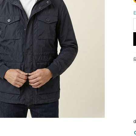
E
R
d