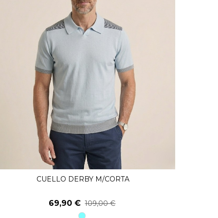
CUELLO DERBY M/CORTA
Ver Más
69,90 €
109,00 €
91