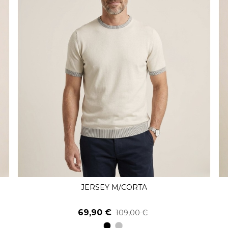
JERSEY M/CORTA
Ver Más
69,90 €
109,00 €
19
14