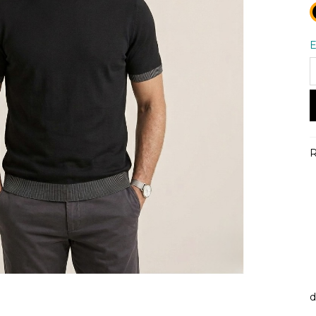
E
R
d