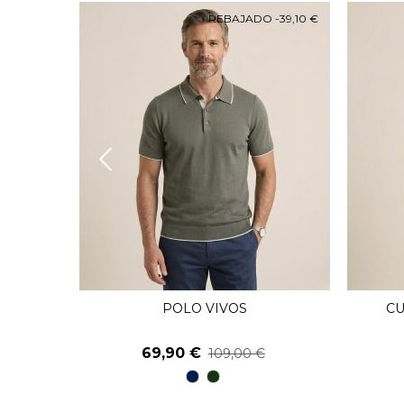
O
-39,10 €
REBAJADO
-39,10 €
RTA
POLO VIVOS
CU
Ver Más
69,90 €
109,00 €
98
48
Marino
kaky