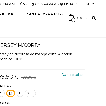
NICIAR SESIÓN
COMPARAR
LISTA DE DESEOS
UETAS
PUNTO M.CORTA
0,00 €
0
JERSEY M/CORTA
ersey de tricotosa de manga corta. Algodón
rgánico 100%.
Guia de tallas
69,90 €
109,00 €
TALLAS
S
L
XXL
M
COLOR