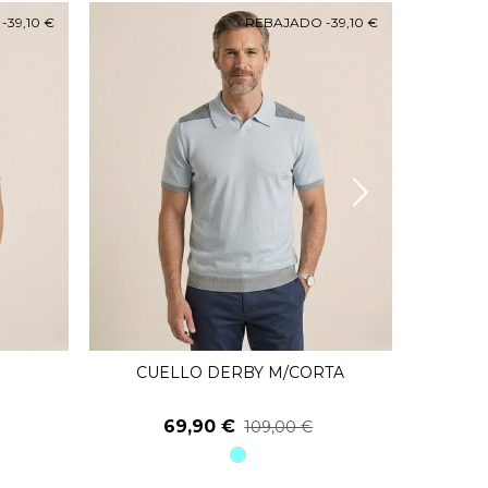
O
-39,10 €
REBAJADO
-39,10 €
CUELLO DERBY M/CORTA
Ver Más
69,90 €
109,00 €
91
azul
claro