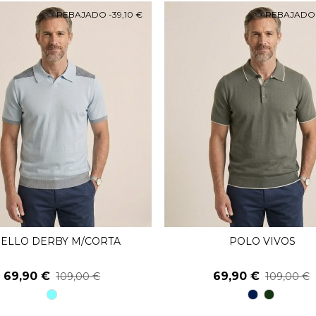
REBAJADO
-39,10 €
REBAJAD
ELLO DERBY M/CORTA
POLO VIVOS
Ver Más
Ver Más
69,90 €
69,90 €
109,00 €
109,00 €
91
98
48
azul
Marino
kaky
claro