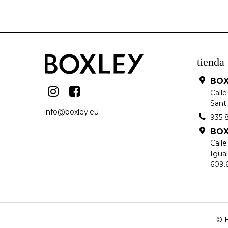
tienda 
BOX
Calle
Sant 
info@boxley.eu
935 
BOX
Call
Igua
609.
© B