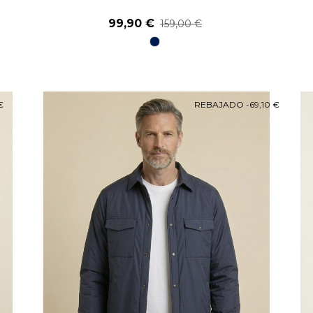
99,90 €
159,00 €
98
Marino
€
REBAJADO
-69,10 €