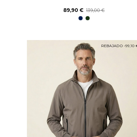
89,90 €
139,00 €
98
48
Marino
kaky
REBAJADO
-99,10 