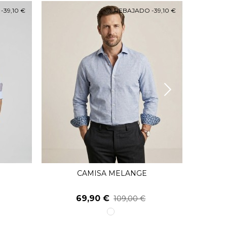
O
-39,10 €
REBAJADO
-39,10 €
CAMISA MELANGE
Ver Más
69,90 €
109,00 €
1
unico