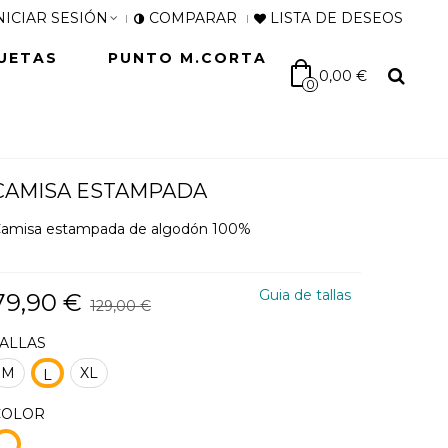
NICIAR SESIÓN
COMPARAR
LISTA DE DESEOS
UETAS
PUNTO M.CORTA
0,00 €
0
CAMISA ESTAMPADA
amisa estampada de algodón 100%
Guia de tallas
79,90 €
129,00 €
TALLAS
M
XL
L
COLOR