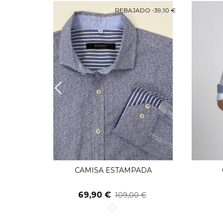
O
-49,10 €
REBAJADO
-39,10 €
A
CAMISA ESTAMPADA
Ver Más
69,90 €
109,00 €
1
unico