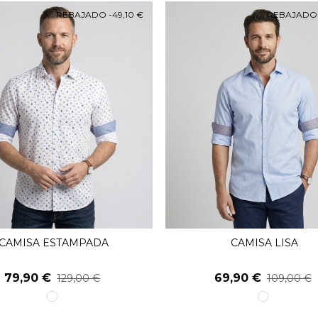
REBAJADO
-49,10 €
REBAJAD
CAMISA ESTAMPADA
CAMISA LISA
Ver Más
Ver Más
79,90 €
69,90 €
129,00 €
109,00 €
1
1
unico
unico