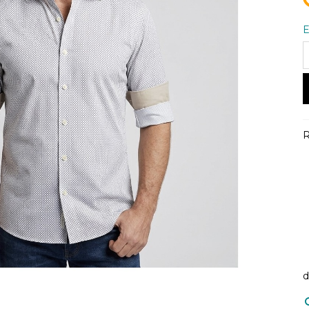
E
R
d