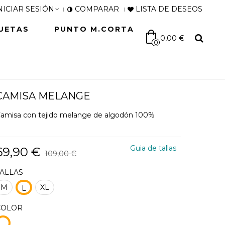
NICIAR SESIÓN
COMPARAR
LISTA DE DESEOS
UETAS
PUNTO M.CORTA
0,00 €
0
CAMISA MELANGE
amisa con tejido melange de algodón 100%
Guia de tallas
69,90 €
109,00 €
TALLAS
M
XL
L
COLOR