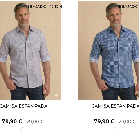
REBAJADO
-49,10 €
REBAJAD
CAMISA ESTAMPADA
CAMISA ESTAMPAD
Ver Más
Ver Más
79,90 €
79,90 €
129,00 €
129,00 €
1
1
unico
unico