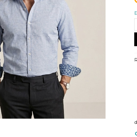
E
R
d