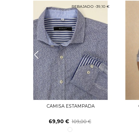
O
-49,10 €
REBAJADO
-39,10 €
A
CAMISA ESTAMPADA
Ver Más
69,90 €
109,00 €
1
unico