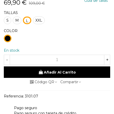
Guia de tallas
69,90 €
109,00 €
TALLAS
S
M
XXL
L
COLOR
19
negro
En stock
-
+
Añadir Al Carrito
Código QR
Compartir
Referencia:
3101.07
Pago seguro
Pago seguro con tarjeta de crédito