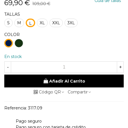
Guia de tallas
69,90 €
109,00 €
TALLAS
S
M
XL
XXL
3XL
L
COLOR
48
98
kaky
Marino
En stock
-
+
Añadir Al Carrito
Código QR
Compartir
Referencia:
3117.09
Pago seguro
Pago seguro con tarjeta de crédito