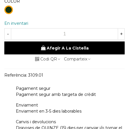
COLOR
48
kaky
En inventari
-
+
Afegir A La Cistella
Codi QR
Comparteix
Referència:
3109.01
Pagament segur
Pagament segur amb targeta de crèdit
Enviament
Enviament en 3-5 dies laborables
Canvis i devolucions
Disposes de QUINZE (15) dies per canviar i/o tornar el