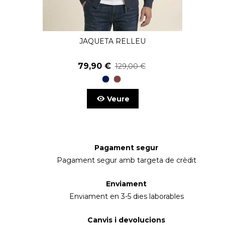
JAQUETA RELLEU
79,90 €
129,00 €
98
15
Blau
Tierra
Marí
Veure
Pagament segur
Pagament segur amb targeta de crèdit
Enviament
Enviament en 3-5 dies laborables
Canvis i devolucions