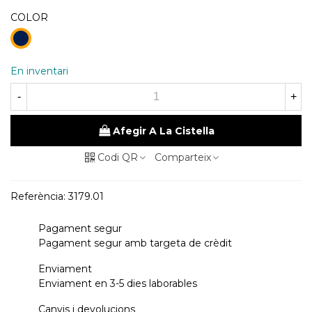
COLOR
98
Blau
Marí
En inventari
-
+
Afegir A La Cistella
Codi QR
Comparteix
Referència:
3179.01
Pagament segur
Pagament segur amb targeta de crèdit
Enviament
Enviament en 3-5 dies laborables
Canvis i devolucions