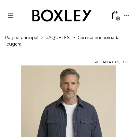
0
Pàgina principal
>
JAQUETES
>
Camisa encoixinada
lleugera
REBAIXAT
-69,10 €