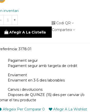
piedra
n inventari
-
+
Codi QR
Comparteix
Afegir A La Cistella
eferència:
3178.01
Pagament segur
Pagament segur amb targeta de crèdit
Enviament
Enviament en 3-5 dies laborables
Canvis i devolucions
Disposes de QUINZE (15) dies per canviar i/o
ornar el teu producte
Afegeix Per Comparar
0
Afegir A La Wishlist