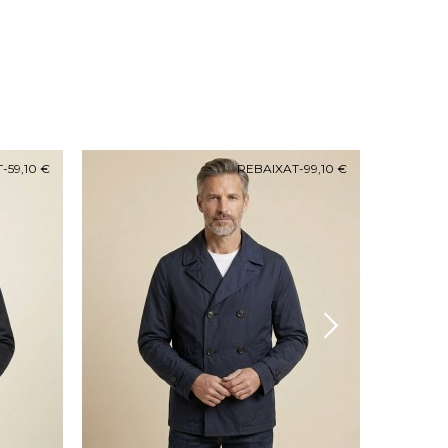
T
-59,10 €
REBAIXAT
-99,10 €