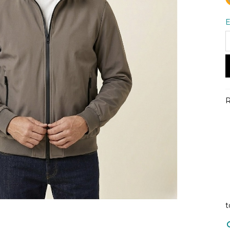
E
R
t