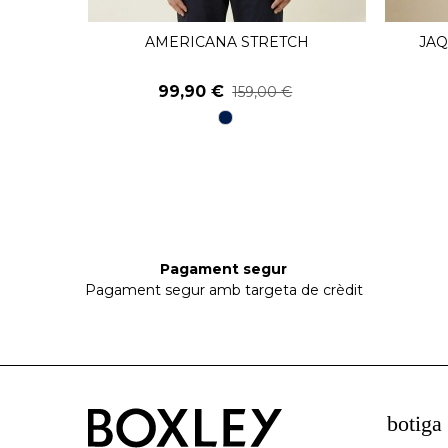
LEUGERA
AMERICANA STRETCH
JAQ
Veure
99,90 €
159,00 €
98
Blau
Marí
Pagament segur
Pagament segur amb targeta de crèdit
botiga 