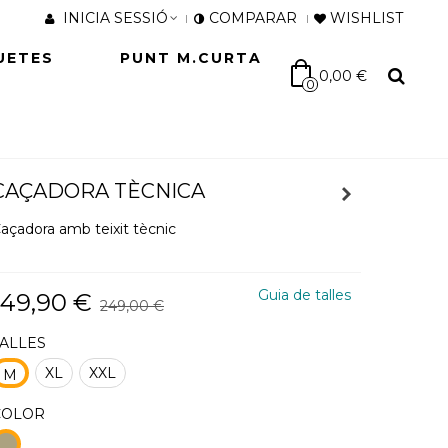
INICIA SESSIÓ
COMPARAR
WISHLIST
UETES
PUNT M.CURTA
0,00 €
0
CAÇADORA TÈCNICA
açadora amb teixit tècnic
Guia de talles
149,90 €
249,00 €
TALLES
XL
XXL
M
COLOR
1