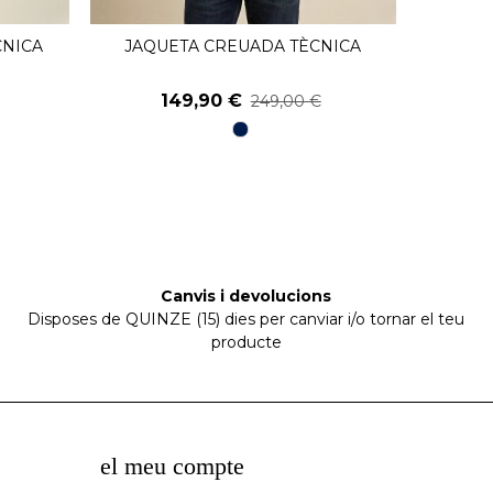
CNICA
JAQUETA CREUADA TÈCNICA
CAMISA
Veure
149,90 €
249,00 €
98
Blau
Marí
Canvis i devolucions
Disposes de QUINZE (15) dies per canviar i/o tornar el teu
producte
el meu compte