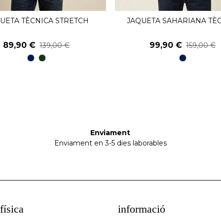
UETA TÈCNICA STRETCH
JAQUETA SAHARIANA TÈ
Veure
Veure
89,90 €
99,90 €
139,00 €
159,00 €
98
48
98
Blau
kaky
Blau
Marí
Marí
Enviament
Enviament en 3-5 dies laborables
física
informació